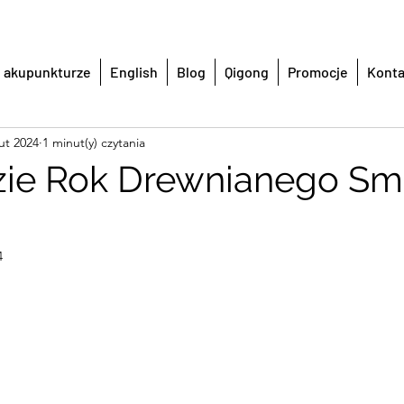
 akupunkturze
English
Blog
Qigong
Promocje
Konta
lut 2024
1 minut(y) czytania
zie Rok Drewnianego S
4