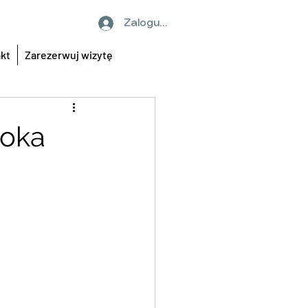
Zaloguj się
kt
Zarezerwuj wizytę
moka