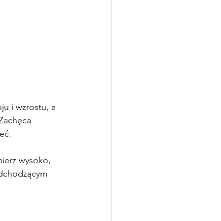
u i wzrostu, a 
 Zachęca 
eć.
ierz wysoko, 
nadchodzącym 