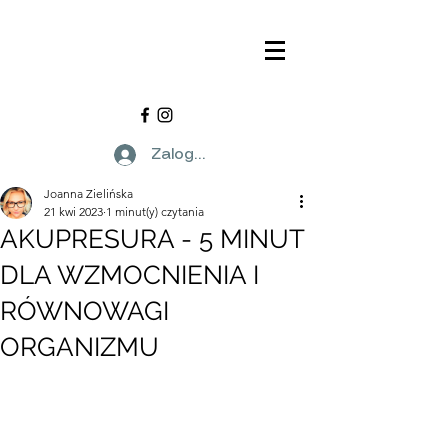
Zaloguj się
Joanna Zielińska
21 kwi 2023
1 minut(y) czytania
AKUPRESURA - 5 MINUT
DLA WZMOCNIENIA I
RÓWNOWAGI
ORGANIZMU